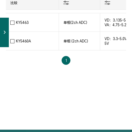
比较
VD：3.135-5.25
KY5463
单相(2ch ADC)
VA：4.75-5.25V
VD：3.3-5.0V V
KY5460A
单相 (2ch ADC)
5V
1